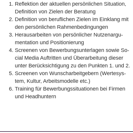
Re­flek­ti­on der ak­tu­el­len per­sön­li­chen Si­tua­ti­on,
De­fi­ni­ti­on von Zie­len der Be­ra­tung
De­fi­ni­ti­on von be­ruf­li­chen Zie­len im Ein­klang mit
den per­sön­li­chen Rah­men­be­din­gun­gen
Her­aus­ar­bei­ten von per­sön­li­cher Nut­zen­ar­gu­
men­ta­ti­on und Po­si­tio­nie­rung
Scree­nen von Be­wer­bungs­un­ter­la­gen sowie So­
ci­al Media Auf­trit­ten und Über­ar­bei­tung die­ser
unter Be­rück­sich­ti­gung zu den Punk­ten 1. und 2.
Scree­nen von Wunsch­ar­beit­ge­bern (Wer­te­sys­
tem, Kul­tur, Ar­beits­mo­del­le etc.)
Trai­ning für Be­wer­bungs­si­tua­tio­nen bei Fir­men
und Head­hun­tern