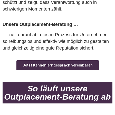
schützt und zeigt, dass Verantwortung auch in
schwierigen Momenten zählt.
Unsere Outplacement-Beratung …
… zielt dar­auf ab, die­sen Pro­zess für Un­ter­neh­men
so rei­bungs­los und ef­fek­tiv wie mög­lich zu ge­stal­ten
und gleich­zei­tig eine gute Re­pu­ta­ti­on si­chert.
Jetzt Kennenlerngespräch vereinbaren
So läuft unsere
Outplacement-Beratung ab