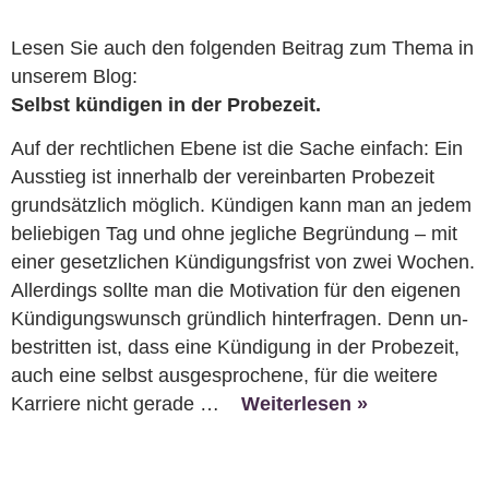
Lesen Sie auch den folgenden Beitrag zum Thema in
unserem Blog:
Selbst kündigen in der Probezeit.
Auf der recht­li­chen Ebene ist die Sache ein­fach: Ein
Aus­stieg ist in­ner­halb der ver­ein­bar­ten Pro­be­zeit
grund­sätz­lich mög­lich. Kün­di­gen kann man an jedem
be­lie­bi­gen Tag und ohne jeg­li­che Be­grün­dung – mit
einer ge­setz­li­chen Kün­di­gungs­frist von zwei Wo­chen.
Al­ler­dings soll­te man die Mo­ti­va­ti­on für den ei­ge­nen
Kün­di­gungs­wunsch gründ­lich hin­ter­fra­gen. Denn un­
be­strit­ten ist, dass eine Kün­di­gung in der Pro­be­zeit,
auch eine selbst aus­ge­spro­che­ne, für die wei­te­re
Kar­rie­re nicht ge­ra­de …
Weiterlesen »