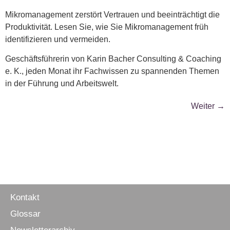
Mikromanagement zerstört Vertrauen und beeinträchtigt die
Produktivität. Lesen Sie, wie Sie Mikromanagement früh
identifizieren und vermeiden.
Ge­schäfts­füh­re­rin von Karin Ba­cher Con­sul­ting & Coa­ching
e. K., jeden Monat ihr Fach­wis­sen zu span­nenden The­men
in der Führung und Ar­beits­welt.
Weiter
→
Kontakt
Glossar