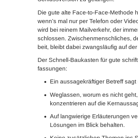
Die gute alte Face-to-Face-Me­tho­de hat
wenn’s mal nur per Te­le­fon oder Video mö
wird bei rei­nem Mail­ver­kehr, der imme
schlos­sen. Zwi­schen­mensch­li­ches, der
beit, bleibt dabei zwangs­läu­fig auf der
Der Schnell-Bau­kas­ten für gute schrift
fas­sun­gen:
Ein aus­sa­ge­kräf­ti­ger Be­treff sa
Weg­las­sen, worum es nicht geht
kon­zen­trie­ren auf die Kern­aus­sa
Auf lang­wie­ri­ge Er­läu­te­run­gen v
Lö­sun­gen im Blick be­hal­ten.
Keine zu­sätz­li­chen The­men ins S