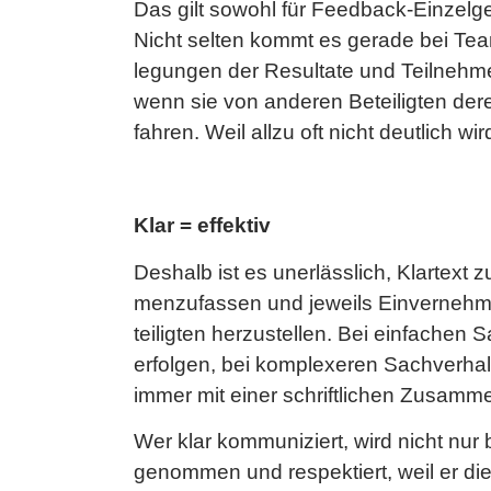
Das gilt so­wohl für Feed­back-Ein­zel­g
Nicht sel­ten kommt es ge­ra­de bei Team
le­gun­gen der Re­sul­ta­te und Teil­neh­me
wenn sie von an­de­ren Be­tei­lig­ten deren
fah­ren. Weil allzu oft nicht deut­lich w
Klar = ef­fek­tiv
Des­halb ist es un­er­läss­lich, Klar­text
men­zu­fas­sen und je­weils Ein­ver­neh
tei­lig­ten her­zu­stel­len. Bei ein­fa­ch
er­fol­gen, bei kom­ple­xe­ren Sach­ver­h
immer mit einer schrift­li­chen Zu­sam­me
Wer klar kom­mu­ni­ziert, wird nicht nur
ge­nom­men und re­spek­tiert, weil er die