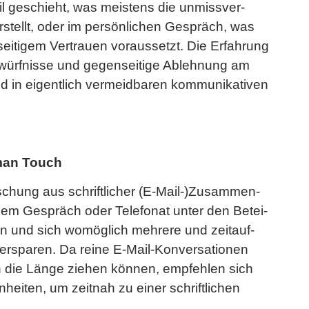
il ge­schieht, was meis­tens die un­miss­ver­
ar­stellt, oder im per­sön­li­chen Ge­spräch, was
ei­ti­gem Ver­trau­en vor­aus­setzt. Die Er­fah­rung
ürf­nis­se und ge­gen­sei­ti­ge Ab­leh­nung am
d in ei­gent­lich ver­meid­ba­ren kom­mu­ni­ka­ti­ven
uman Touch
­schung aus schrift­li­cher (E-Mail-)Zu­sam­men­
chem Ge­spräch oder Te­le­fo­nat unter den Be­tei­
­len und sich wo­mög­lich meh­re­re und zeit­auf­
 er­spa­ren. Da reine E-Mail-Kon­ver­sa­tio­nen
in die Länge zie­hen kön­nen, emp­feh­len sich
ei­ten, um zeit­nah zu einer schrift­li­chen