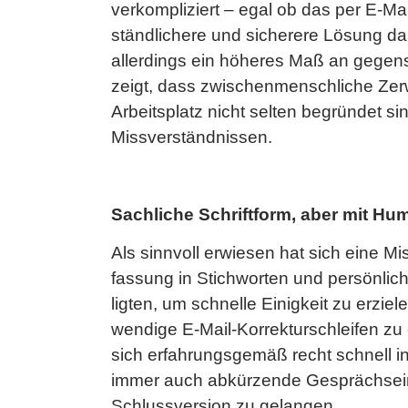
ver­kom­pli­ziert – egal ob das per E-Ma
ständ­li­che­re und si­che­re­re Lö­sung d
al­ler­dings ein hö­he­res Maß an ge­gen­s
zeigt, dass zwi­schen­mensch­li­che Zer­w
Ar­beits­platz nicht sel­ten be­grün­det sin
Miss­ver­ständ­nis­sen.
Sach­li­che Schrift­form, aber mit H
Als sinn­voll er­wie­sen hat sich eine Mi
fas­sung in Stich­wor­ten und per­sön­li­
lig­ten, um schnel­le Ei­nig­keit zu er­zie
wen­di­ge E-Mail-Kor­rek­tur­schlei­fen zu
sich er­fah­rungs­ge­mäß recht schnell 
immer auch ab­kür­zen­de Ge­sprächs­ein­h
Schluss­ver­si­on zu ge­lan­gen.