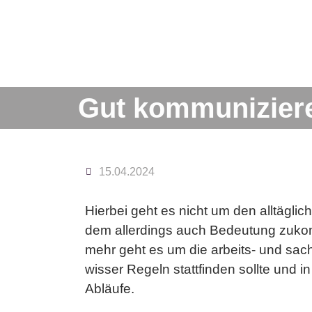
Gut kommuniziere
15.04.2024
Hier­bei geht es nicht um den all­täg­li­
dem al­ler­dings auch Be­deu­tung zu­komm
mehr geht es um die ar­beits- und sach­be
wis­ser Re­geln statt­fin­den soll­te und in 
Ab­läu­fe.