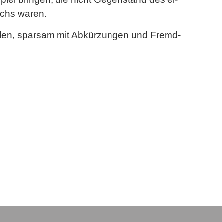
rächs waren.
h­len, spar­sam mit Ab­kür­zun­gen und Fremd­