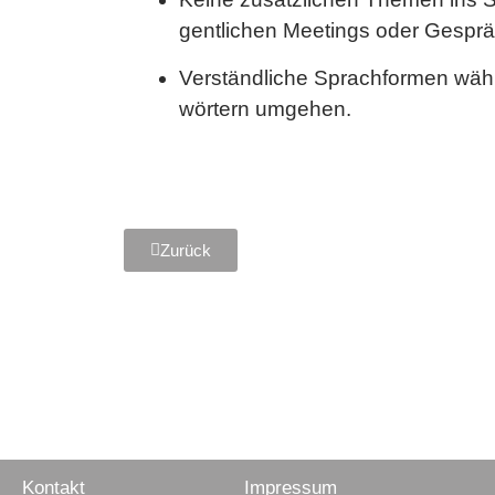
gent­li­chen Mee­tings oder Ge­sp
Ver­ständ­li­che Sprach­for­men wä
wör­tern um­ge­hen.
Zurück
Kontakt
Impressum