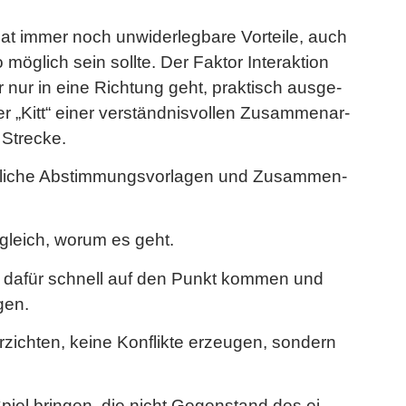
 immer noch un­wi­der­leg­ba­re Vor­tei­le, auch
g­lich sein soll­te. Der Fak­tor In­ter­ak­ti­on
r nur in eine Rich­tung geht, prak­tisch aus­ge­
 „Kitt“ einer ver­ständ­nis­vol­len Zu­sam­men­ar­
 Stre­cke.
­li­che Ab­stim­mungs­vor­la­gen und Zu­sam­men­
gt gleich, worum es geht.
, dafür schnell auf den Punkt kom­men und
­gen.
er­zich­ten, keine Kon­flik­te er­zeu­gen, son­dern
piel brin­gen, die nicht Ge­gen­stand des ei­