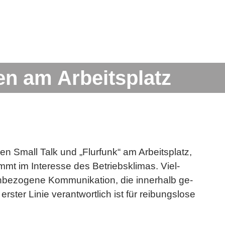
n am Arbeitsplatz
chen Small Talk und „Flur­funk“ am Ar­beits­platz,
t im In­ter­es­se des Be­triebs­kli­mas. Viel­
­zo­ge­ne Kom­mu­ni­ka­ti­on, die in­ner­halb ge­
ers­ter Linie ver­ant­wort­lich ist für rei­bungs­lo­se