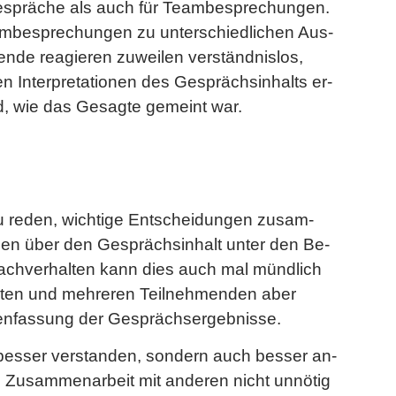
e­sprä­che als auch für Team­be­spre­chun­gen.
­be­spre­chun­gen zu un­ter­schied­li­chen Aus­
n­de re­agie­ren zu­wei­len ver­ständ­nis­los,
 In­ter­pre­ta­tio­nen des Ge­sprächs­in­halts er­
ird, wie das Ge­sag­te ge­meint war.
 zu reden, wich­ti­ge Ent­schei­dun­gen zu­sam­
­men über den Ge­sprächs­in­halt unter den Be­
en Sach­ver­hal­ten kann dies auch mal münd­lich
al­ten und meh­re­ren Teil­neh­men­den aber
n­fas­sung der Ge­sprächs­er­geb­nis­se.
 bes­ser ver­stan­den, son­dern auch bes­ser an­
 Zu­sam­men­ar­beit mit an­de­ren nicht un­nö­tig