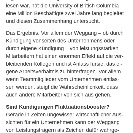
lesen war, hat die Uni­ver­si­ty of Bri­tish Co­lum­bia
eine Mil­li­on Be­schäf­tig­te zwei Jahre lang be­glei­tet
und die­sen Zu­sam­men­hang un­ter­sucht.
Das Er­geb­nis: Vor allem der Weg­gang – ob durch
Kün­di­gung von­sei­ten des Un­ter­neh­mens oder
durch ei­ge­ne Kün­di­gung – von leis­tungs­star­ken
Mit­ar­bei­tern hat einen enor­men Ef­fekt auf die ver­
blei­ben­den Kol­le­gen und ist An­lass für­sie, das ei­
ge­ne Ar­beits­ver­hält­nis zu hin­ter­fra­gen. Vor allem
wenn Team­mit­glie­der vom Un­ter­neh­men ent­las­
sen wer­den, steigt die Wahr­schein­lich­keit, dass
auch an­de­re Mit­ar­bei­ter von sich aus gehen.
Sind Kün­di­gun­gen Fluk­tua­ti­ons­boos­ter?
Ge­ra­de in Zei­ten un­ge­wis­ser wirt­schaft­li­cher Aus­
sich­ten für ein Un­ter­neh­men kann der Weg­gang
von Leis­tungs­trä­gern als Zei­chen dafür wahr­ge­