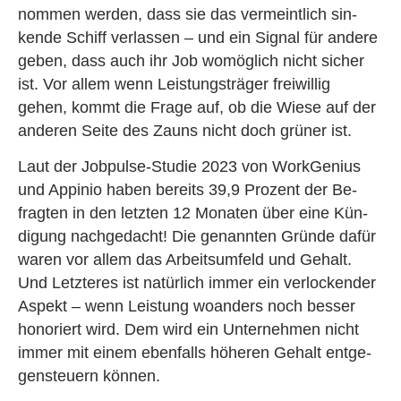
nom­men wer­den, dass sie das ver­meint­lich sin­
ken­de Schiff ver­las­sen – und ein Si­gnal für an­de­re
geben, dass auch ihr Job wo­mög­lich nicht si­cher
ist. Vor allem wenn Leis­tungs­trä­ger frei­wil­lig
gehen, kommt die Frage auf, ob die Wiese auf der
an­de­ren Seite des Zauns nicht doch grü­ner ist.
Laut der Job­pul­se-Stu­die 2023 von Work­Ge­ni­us
und Ap­pi­nio haben be­reits 39,9 Pro­zent der Be­
frag­ten in den letz­ten 12 Mo­na­ten über eine Kün­
di­gung nach­ge­dacht! Die ge­nann­ten Grün­de dafür
waren vor allem das Ar­beits­um­feld und Ge­halt.
Und Letz­te­res ist na­tür­lich immer ein ver­lo­cken­der
As­pekt – wenn Leis­tung wo­an­ders noch bes­ser
ho­no­riert wird. Dem wird ein Un­ter­neh­men nicht
immer mit einem eben­falls hö­he­ren Ge­halt ent­ge­
gen­steu­ern kön­nen.