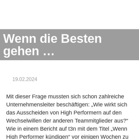
Wenn die Besten
gehen …
19.02.2024
Mit die­ser Frage muss­ten sich schon zahl­rei­che
Un­ter­neh­mens­lei­ter be­schäf­ti­gen: „Wie wirkt sich
das Aus­schei­den von High Per­for­mern auf den
Wech­sel­wil­len der an­de­ren Team­mit­glie­der aus?“
Wie in einem Be­richt auf t3n mit dem Titel „Wenn
High Per­for­mer kün­di­gen“ vor ei­ni­gen Wo­chen zu