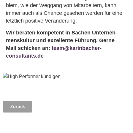
blem, wie der Weg­gang von Mit­ar­bei­tern, kann
immer auch als Chan­ce ge­se­hen wer­den für eine
letzt­lich po­si­ti­ve Ver­än­de­rung.
Wir be­ra­ten kom­pe­tent in Sa­chen Un­ter­neh­
mens­kul­tur und ex­zel­len­te Füh­rung. Gerne
Mail schi­cken an:
team@karinbacher-
consultants.de
Zurück