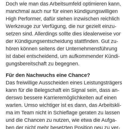
Doch wie man das Ar­beits­um­feld op­ti­mie­ren kann,
manch­mal auch nur für einen kün­di­gungs­wil­li­gen
High Per­for­mer, dafür ste­hen in­zwi­schen reich­lich
Werk­zeu­ge zur Ver­fü­gung, die nur ge­zielt ein­zu­
set­zen sind. Al­ler­dings soll­te dies idea­ler­wei­se vor
der Kün­di­gungs­ent­schei­dung statt­fin­den. Gut zu­
hö­ren kön­nen sei­tens der Un­ter­neh­mens­füh­rung
ist dabei ent­schei­dend, um auf­kom­men­der Kün­di­
gungs­be­reit­schaft zu be­geg­nen.
Für den Nach­wuchs eine Chan­ce?
Das frei­wil­li­ge Aus­schei­den eines Leis­tungs­trä­gers
kann für die Be­leg­schaft ein Si­gnal sein, dass an­
ders­wo bes­se­re Kar­rie­re­mög­lich­kei­ten auf einen
war­ten. Umso wich­ti­ger ist es dann, das Ar­beits­kli­
ma im Team nicht in Schief­la­ge ge­ra­ten zu las­sen
und die Chan­cen zu nut­zen, wie etwa die Auf­ga­
ben der nicht mehr be­setz­ten Po­si­ti­on neu zu ver­