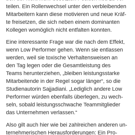
tei­len. Ein Rol­len­wech­sel unter den ver­blei­ben­den
Mit­ar­bei­tern kann diese mo­ti­vie­ren und neue Kräf­
te frei­set­zen, die sich neben einem do­mi­nan­ten
Kol­le­gen wo­mög­lich nicht ent­fal­ten konn­ten.
Eine in­ter­es­san­te Frage war die nach dem Ef­fekt,
wenn Low Per­for­mer gehen. Wenn sie ent­las­sen
wer­den, weil sie to­xi­sche Ver­hal­tens­wei­sen an
den Tag legen oder die Ge­samt­leis­tung des
Teams her­un­ter­zie­hen, „blei­ben leis­tungs­star­ke
Mit­ar­bei­ten­de in der Regel sogar län­ger“, so die
Stu­di­en­au­to­rin Sa­jja­dia­ni. „Le­dig­lich an­de­re Low
Per­for­mer wür­den eben­falls über­le­gen, zu wech­
seln, so­bald leis­tungs­schwa­che Team­mit­glie­der
das Un­ter­neh­men ver­las­sen.“
Also gilt auch hier wie bei zahl­rei­chen an­de­ren un­
ter­neh­me­ri­schen Her­aus­for­de­run­gen: Ein Pro­