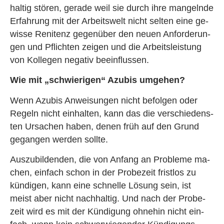
hal­tig stö­ren, ge­ra­de weil sie durch ihre man­geln­de
Er­fah­rung mit der Ar­beits­welt nicht sel­ten eine ge­
wis­se Re­ni­tenz ge­gen­über den neuen An­for­de­run­
gen und Pflich­ten zei­gen und die Ar­beits­leis­tung
von Kol­le­gen ne­ga­tiv be­ein­flus­sen.
Wie mit „schwie­ri­gen“ Azu­bis um­ge­hen?
Wenn Azu­bis An­wei­sun­gen nicht be­fol­gen oder
Re­geln nicht ein­hal­ten, kann das die ver­schie­dens­
ten Ur­sa­chen haben, denen früh auf den Grund
ge­gan­gen wer­den soll­te.
Aus­zu­bil­den­den, die von An­fang an Pro­ble­me ma­
chen, ein­fach schon in der Pro­be­zeit frist­los zu
kün­di­gen, kann eine schnel­le Lö­sung sein, ist
meist aber nicht nach­hal­tig. Und nach der Pro­be­
zeit wird es mit der Kün­di­gung oh­ne­hin nicht ein­