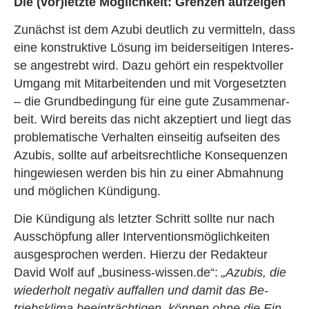
Die (vor)letz­te Mög­lich­keit: Gren­zen auf­zei­gen
Zu­nächst ist dem Azubi deut­lich zu ver­mit­teln, dass
eine kon­struk­ti­ve Lö­sung im bei­der­sei­ti­gen In­ter­es­
se an­ge­strebt wird. Dazu ge­hört ein re­spekt­vol­ler
Um­gang mit Mit­ar­bei­ten­den und mit Vor­ge­setz­ten
– die Grund­be­din­gung für eine gute Zu­sam­men­ar­
beit. Wird be­reits das nicht ak­zep­tiert und liegt das
pro­ble­ma­ti­sche Ver­hal­ten ein­sei­tig auf­sei­ten des
Azu­bis, soll­te auf ar­beits­recht­li­che Kon­se­quen­zen
hin­ge­wie­sen wer­den bis hin zu einer Ab­mah­nung
und mög­li­chen Kün­di­gung.
Die Kün­di­gung als letz­ter Schritt soll­te nur nach
Aus­schöp­fung aller In­ter­ven­ti­ons­mög­lich­kei­ten
aus­ge­spro­chen wer­den. Hier­zu der Re­dak­teur
David Wolf auf „busi­ness-wis­sen.de“:
„Azu­bis, die
wie­der­holt ne­ga­tiv auf­fal­len und damit das Be­
triebs­kli­ma be­ein­träch­ti­gen, kön­nen ohne die Ein­