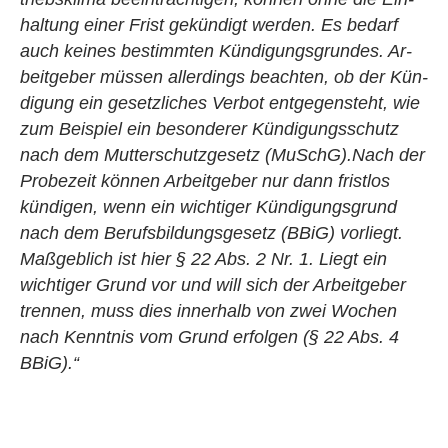
hal­tung einer Frist ge­kün­digt wer­den. Es be­darf
auch kei­nes be­stimm­ten Kün­di­gungs­grun­des. Ar­
beit­ge­ber müs­sen al­ler­dings be­ach­ten, ob der Kün­
di­gung ein ge­setz­li­ches Ver­bot ent­ge­gen­steht, wie
zum Bei­spiel ein be­son­de­rer Kün­di­gungs­schutz
nach dem Mut­ter­schutz­ge­setz (MuSchG).Nach der
Pro­be­zeit kön­nen Ar­beit­ge­ber nur dann frist­los
kün­di­gen, wenn ein wich­ti­ger Kün­di­gungs­grund
nach dem Be­rufs­bil­dungs­ge­setz (BBiG) vor­liegt.
Ma­ß­geb­lich ist hier § 22 Abs. 2 Nr. 1. Liegt ein
wich­ti­ger Grund vor und will sich der Ar­beit­ge­ber
tren­nen, muss dies in­ner­halb von zwei Wo­chen
nach Kennt­nis vom Grund er­fol­gen (§ 22 Abs. 4
BBiG).“