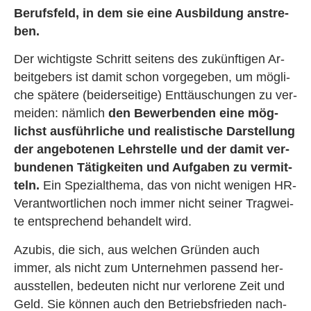
Be­rufs­feld, in dem sie eine Aus­bil­dung an­stre­
ben.
Der wich­tigs­te Schritt sei­tens des zu­künf­ti­gen Ar­
beit­ge­bers ist damit schon vor­ge­ge­ben, um mög­li­
che spä­te­re (bei­der­sei­ti­ge) Ent­täu­schun­gen zu ver­
mei­den: näm­lich
den Be­wer­ben­den eine mög­
lichst aus­führ­li­che und rea­lis­ti­sche Dar­stel­lung
der an­ge­bo­te­nen Lehr­stel­le und der damit ver­
bun­de­nen Tä­tig­kei­ten und Auf­ga­ben zu ver­mit­
teln.
Ein Spe­zi­al­the­ma, das von nicht we­ni­gen HR-
Ver­ant­wort­li­chen noch immer nicht sei­ner Trag­wei­
te ent­spre­chend be­han­delt wird.
Azu­bis, die sich, aus wel­chen Grün­den auch
immer, als nicht zum Un­ter­neh­men pas­send her­
aus­stel­len, be­deu­ten nicht nur ver­lo­re­ne Zeit und
Geld. Sie kön­nen auch den Be­triebs­frie­den nach­