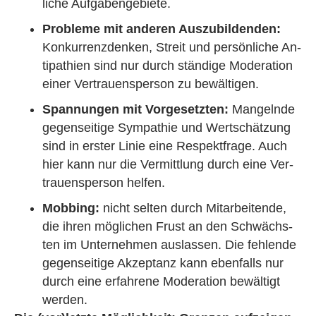
li­che Auf­ga­ben­ge­bie­te.
Pro­ble­me mit an­de­ren Aus­zu­bil­den­den:
Kon­kur­renz­den­ken, Streit und per­sön­li­che An­
ti­pa­thi­en sind nur durch stän­di­ge Mo­dera­ti­on
einer Ver­trau­ens­per­son zu be­wäl­ti­gen.
Span­nun­gen mit Vor­ge­setz­ten:
Man­geln­de
ge­gen­sei­ti­ge Sym­pa­thie und Wert­schät­zung
sind in ers­ter Linie eine Re­spekt­frage. Auch
hier kann nur die Ver­mitt­lung durch eine Ver­
trau­ens­per­son hel­fen.
Mob­bing:
nicht sel­ten durch Mit­ar­bei­ten­de,
die ihren mög­li­chen Frust an den Schwächs­
ten im Un­ter­neh­men aus­las­sen. Die feh­len­de
ge­gen­sei­ti­ge Ak­zep­tanz kann eben­falls nur
durch eine er­fah­re­ne Mo­dera­ti­on be­wäl­tigt
wer­den.