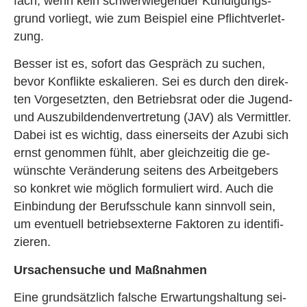
fach, wenn kein schwer­wie­gen­der Kün­di­gungs­
grund vor­liegt, wie zum Bei­spiel eine Pflicht­ver­let­
zung.
Bes­ser ist es, so­fort das Ge­spräch zu su­chen,
bevor Kon­flik­te es­ka­lie­ren. Sei es durch den di­rek­
ten Vor­ge­setz­ten, den Be­triebs­rat oder die Ju­gend-
und Aus­zu­bil­den­den­ver­tre­tung (JAV) als Ver­mitt­ler.
Dabei ist es wich­tig, dass ei­ner­seits der Azubi sich
ernst ge­nom­men fühlt, aber gleich­zei­tig die ge­
wünsch­te Ver­än­de­rung sei­tens des Ar­beit­ge­bers
so kon­kret wie mög­lich for­mu­liert wird. Auch die
Ein­bin­dung der Be­rufs­schu­le kann sinn­voll sein,
um even­tu­ell be­triebs­ex­ter­ne Fak­to­ren zu iden­ti­fi­
zie­ren.
Ur­sa­chen­su­che und Maß­nah­men
Eine grund­sätz­lich fal­sche Er­war­tungs­hal­tung sei­