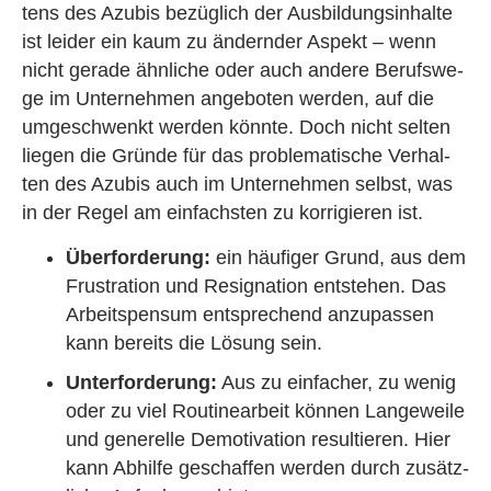
tens des Azu­bis be­züg­lich der Aus­bil­dungs­in­hal­te
ist lei­der ein kaum zu än­dern­der As­pekt – wenn
nicht ge­ra­de ähn­li­che oder auch an­de­re Be­rufs­we­
ge im Un­ter­neh­men an­ge­bo­ten wer­den, auf die
um­ge­schwenkt wer­den könn­te. Doch nicht sel­ten
lie­gen die Grün­de für das pro­ble­ma­ti­sche Ver­hal­
ten des Azu­bis auch im Un­ter­neh­men selbst, was
in der Regel am ein­fachs­ten zu kor­ri­gie­ren ist.
Über­for­de­rung:
ein häu­fi­ger Grund, aus dem
Frus­tra­ti­on und Re­si­gna­ti­on ent­ste­hen. Das
Ar­beits­pen­sum ent­spre­chend an­zu­pas­sen
kann be­reits die Lö­sung sein.
Un­ter­for­de­rung:
Aus zu ein­fa­cher, zu wenig
oder zu viel Rou­ti­ne­ar­beit kön­nen Lan­ge­wei­le
und ge­ne­rel­le De­mo­ti­va­ti­on re­sul­tie­ren. Hier
kann Ab­hil­fe ge­schaf­fen wer­den durch zu­sätz­