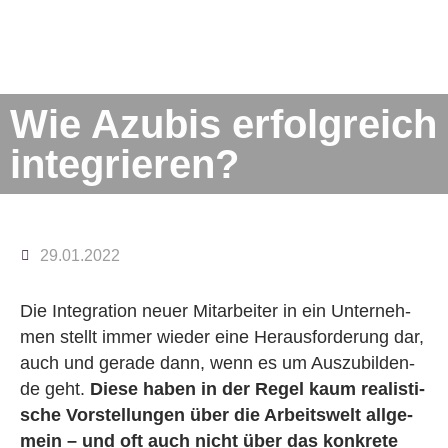
Wie Azu­bis er­folg­reich
in­te­grie­ren?
29.01.2022
Die In­te­gra­ti­on neuer Mit­ar­bei­ter in ein Un­ter­neh­
men stellt immer wie­der eine Her­aus­for­de­rung dar,
auch und ge­ra­de dann, wenn es um Aus­zu­bil­den­
de geht.
Diese haben in der Regel kaum rea­lis­ti­
sche Vor­stel­lun­gen über die Ar­beits­welt all­ge­
mein – und oft auch nicht über das kon­kre­te