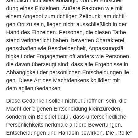
ständ­lich nicht alles ab­hän­gig von der Ent­schei­
dung eines Ein­zel­nen. Äu­ße­re Fak­to­ren wie mit
einem An­ge­bot zum rich­ti­gen Zeit­punkt am rich­ti­
gen Ort zu sein, lie­gen nicht aus­schlie­ß­lich in der
Hand des Ein­zel­nen. Per­so­nen, die die­sen Tat­be­
stand ver­in­ner­licht haben, be­wer­ten Cha­rak­ter­ei­
gen­schaf­ten wie Be­schei­den­heit, An­pas­sungs­fä­
hig­keit oder En­ga­ge­ment oft an­ders wie Per­so­nen,
die davon über­zeugt sind, dass alle Er­geb­nis­se in
Ab­hän­gig­keit der per­sön­li­chen Ent­schei­dun­gen lie­
gen. Diese Art des Macht­den­kens kol­li­diert mit
dem agi­len Ge­dan­ken.
Diese Ge­dan­ken sol­len nicht „Tür­öff­ner“ sein, die
Macht der ei­ge­nen Ent­schei­dung klein­zu­re­den,
son­dern ein Bei­spiel dafür, dass un­ter­schied­li­che
Per­sön­lich­keits­merk­ma­le an­de­re Be­wer­tun­gen,
Ent­schei­dun­gen und Han­deln be­wir­ken. Die „Rolle“