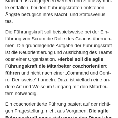
Macht muss ab­ge­ge­ben wer­den und Sta­tus­sym­bo­
le ent­fal­len, bei den Füh­rungs­kräf­ten ent­ste­hen
Ängs­te be­züg­lich ihres Macht- und Sta­tus­ver­lus­
tes.
Die Füh­rungs­kraft soll bei­spiels­wei­se bei der Ein­
füh­rung von Scrum die Rolle des Coachs über­neh­
men. Die grund­le­gen­de Auf­ga­be der Füh­rungs­kraft
ist die Neu­ori­en­tie­rung und Aus­rich­tung des Teams
oder einer Or­ga­ni­sa­ti­on.
Hier­bei soll die agile
Füh­rungs­kraft die Mit­ar­bei­ter coach­ori­en­tiert
füh­ren
und nicht nach einer „Com­mand und Con­t­
rol Denk­wei­se“ han­deln. Dazu ist viel­fach eine an­
de­re Art und Weise im Um­gang mit den Mit­ar­bei­
tern not­wen­dig.
Ein coach­ori­en­tier­te Füh­rung ba­siert auf der rich­ti­
gen Fra­ge­stel­lung, nicht aus Vor­ga­ben.
Die agile
Füh­rungs­kraft muss sich nun in den Dienst des