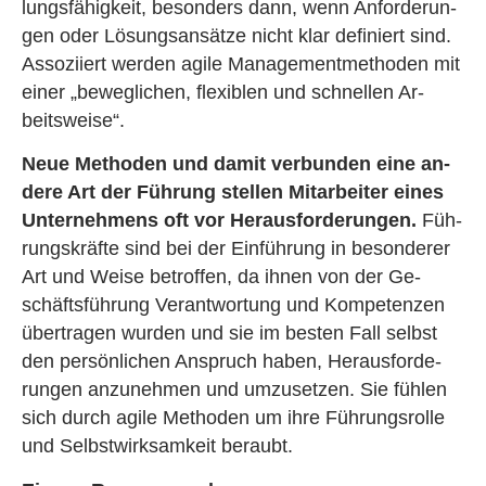
lungs­fä­hig­keit, be­son­ders dann, wenn An­for­de­run­
gen oder Lö­sungs­an­sät­ze nicht klar de­fi­niert sind.
As­so­zi­iert wer­den agile Ma­nage­ment­me­tho­den mit
einer „be­weg­li­chen, fle­xi­blen und schnel­len Ar­
beits­wei­se“.
Neue Me­tho­den und damit ver­bun­den eine an­
de­re Art der Füh­rung stel­len Mit­ar­bei­ter eines
Un­ter­neh­mens oft vor Her­aus­for­de­run­gen.
Füh­
rungs­kräf­te sind bei der Ein­füh­rung in be­son­de­rer
Art und Weise be­trof­fen, da ihnen von der Ge­
schäfts­füh­rung Ver­ant­wor­tung und Kom­pe­ten­zen
über­tra­gen wur­den und sie im bes­ten Fall selbst
den per­sön­li­chen An­spruch haben, Her­aus­for­de­
run­gen an­zu­neh­men und um­zu­set­zen. Sie füh­len
sich durch agile Me­tho­den um ihre Füh­rungs­rol­le
und Selbst­wirk­sam­keit be­raubt.