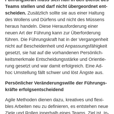
Teams stel­len und darf nicht über­ge­ord­net ent­
schei­den.
Zu­sätz­lich soll­te sie aus einer Hal­tung
des Wol­lens und Dür­fens und nicht des Müs­sens
her­aus han­deln. Diese Her­aus­for­de­rung einer
neuen Art der Füh­rung kann zur Über­for­de­rung
füh­ren. Die Füh­rungs­kraft hat in der Ver­gan­gen­heit
nicht auf Be­schei­den­heit und An­pas­sungs­fä­hig­keit
ge­setzt, sie hat auf die vor­han­de­nen Per­sön­lich­
keits­merk­ma­le Ent­schei­dungs­stär­ke und Ori­en­tie­
rung ge­setzt und war damit er­folg­reich. Eine Ad-
hoc Um­stel­lung fällt schwer und löst Ängs­te aus.
Per­sön­li­cher Ver­än­de­rungs­wil­le der Füh­rungs­
kräf­te er­folgs­ent­schei­dend
Agile Me­tho­den die­nen dazu, krea­ti­ves und fle­xi­
bles Ar­bei­ten neu zu de­fi­nie­ren, es ent­ste­hen neue
Ziele und Rol­len in­ner­halb eines Teams. Ziel ist, In­