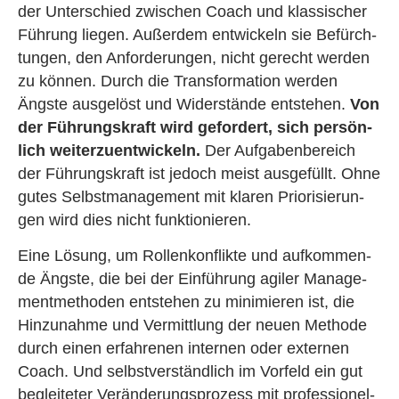
der Un­ter­schied zwi­schen Coach und klas­si­scher
Füh­rung lie­gen. Au­ßer­dem ent­wi­ckeln sie Be­fürch­
tun­gen, den An­for­de­run­gen, nicht ge­recht wer­den
zu kön­nen. Durch die Trans­for­ma­ti­on wer­den
Ängs­te aus­ge­löst und Wi­der­stän­de ent­ste­hen.
Von
der Füh­rungs­kraft wird ge­for­dert, sich per­sön­
lich wei­ter­zu­ent­wi­ckeln.
Der Auf­ga­ben­be­reich
der Füh­rungs­kraft ist je­doch meist aus­ge­füllt. Ohne
gutes Selbst­ma­nage­ment mit kla­ren Prio­ri­sie­run­
gen wird dies nicht funk­tio­nie­ren.
Eine Lö­sung, um Rol­len­kon­flik­te und auf­kom­men­
de Ängs­te, die bei der Ein­füh­rung agi­ler Ma­nage­
ment­me­tho­den ent­ste­hen zu mi­ni­mie­ren ist, die
Hin­zu­nah­me und Ver­mitt­lung der neuen Me­tho­de
durch einen er­fah­re­nen in­ter­nen oder ex­ter­nen
Coach. Und selbst­ver­ständ­lich im Vor­feld ein gut
be­glei­te­ter Ver­än­de­rungs­pro­zess mit pro­fes­sio­nel­