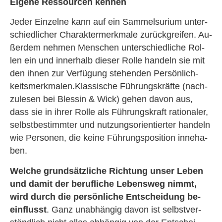
Ei­ge­ne Res­sour­cen ken­nen
Jeder Ein­zel­ne kann auf ein Sam­mel­su­ri­um un­ter­
schied­li­cher Cha­rak­ter­merk­ma­le zu­rück­grei­fen. Au­
ßer­dem neh­men Men­schen un­ter­schied­li­che Rol­
len ein und in­ner­halb die­ser Rolle han­deln sie mit
den ihnen zur Ver­fü­gung ste­hen­den Per­sön­lich­
keits­merk­ma­len.Klas­si­sche Füh­rungs­kräf­te (nach­
zu­le­sen bei Bles­sin & Wick) gehen davon aus,
dass sie in ihrer Rolle als Füh­rungs­kraft ra­tio­na­ler,
selbst­be­stimm­ter und nut­zungs­ori­en­tier­ter han­deln
wie Per­so­nen, die keine Füh­rungs­po­si­ti­on in­ne­ha­
ben.
Wel­che grund­sätz­li­che Rich­tung unser Leben
und damit der be­ruf­li­che Le­bens­weg nimmt,
wird durch die per­sön­li­che Ent­schei­dung be­
ein­flusst
. Ganz un­ab­hän­gig davon ist selbst­ver­