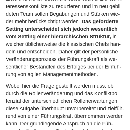
ter­es­sens­kon­flik­te zu re­du­zie­ren und im neu ge­bil­
de­ten Team sol­len Be­ga­bun­gen und Stär­ken wie­
der mehr be­rück­sich­tigt wer­den.
Das ge­for­der­te
Set­ting un­ter­schei­det sich je­doch we­sent­lich
vom Set­ting einer hier­ar­chi­schen Struk­tur,
in
wel­cher üb­li­cher­wei­se die klas­si­schen Chefs han­
deln und ent­schei­den. Daher gilt der per­sön­li­che
Ver­än­de­rungs­pro­zess der Füh­rungs­kraft als we­
sent­li­cher Be­stand­teil des Er­fol­ges bei der Ein­füh­
rung von agi­len Ma­nage­ment­me­tho­den.
Wobei hier die Frage ge­stellt wer­den muss, ob
durch die Rol­len­ver­än­de­rung und das Kon­flikt­po­
ten­zi­al der un­ter­schied­li­chen Rol­len­er­war­tun­gen
diese Auf­ga­be über­haupt un­vor­be­rei­tet und ziel­füh­
rend von einer Füh­rungs­kraft über­nom­men wer­den
kann. Der grund­le­gen­de An­spruch an die Füh­