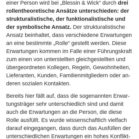
einer Per­son wird bei „Bles­sin & Wick“ durch
drei
rol­len­theo­re­ti­sche An­sät­ze un­ter­schie­den: der
struk­tu­ra­lis­ti­sche, der funk­tio­na­lis­ti­sche und
der sym­bo­li­sche An­satz.
Der struk­tu­ra­lis­ti­sche
An­satz be­inhal­tet, dass ver­schie­de­ne Er­war­tun­gen
an eine be­stimm­te „Rolle“ ge­stellt wer­den. Diese
Er­war­tun­gen kom­men im Falle einer Füh­rungs­kraft
zum einen von un­ter­stell­ten gleich­ge­stell­ten und
über­ge­ord­ne­ten Kol­le­gen, Re­geln, Ge­wohn­hei­ten,
Lie­fe­ran­ten, Kun­den, Fa­mi­li­en­mit­glie­dern oder an­
de­ren so­zia­len Kon­tak­ten.
Be­reits hier fällt auf, dass die so­ge­nann­ten Er­war­
tungs­trä­ger sehr un­ter­schied­lich sind und damit
auch die Er­war­tun­gen an die Per­son, die diese
Rolle aus­füllt. Es wurde wis­sen­schaft­lich viel­fach
dar­auf ein­ge­gan­gen, dass durch das Aus­fül­len der
un­ter­schied­li­chen Er­war­tun­gen ein hohes Kon­flikt­