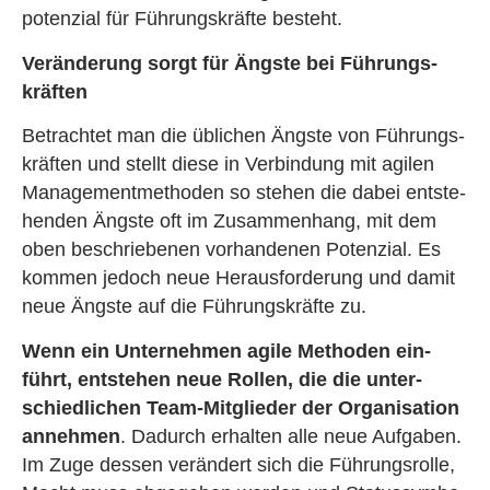
po­ten­zi­al für Füh­rungs­kräf­te be­steht.
Ver­än­de­rung sorgt für Ängs­te bei Füh­rungs­
kräf­ten
Be­trach­tet man die üb­li­chen Ängs­te von Füh­rungs­
kräf­ten und stellt diese in Ver­bin­dung mit agi­len
Ma­nage­ment­me­tho­den so ste­hen die dabei ent­ste­
hen­den Ängs­te oft im Zu­sam­men­hang, mit dem
oben be­schrie­be­nen vor­han­de­nen Po­ten­zi­al. Es
kom­men je­doch neue Her­aus­for­de­rung und damit
neue Ängs­te auf die Füh­rungs­kräf­te zu.
Wenn ein Un­ter­neh­men agile Me­tho­den ein­
führt, ent­ste­hen neue Rol­len, die die un­ter­
schied­li­chen Team-Mit­glie­der der Or­ga­ni­sa­ti­on
an­neh­men
. Da­durch er­hal­ten alle neue Auf­ga­ben.
Im Zuge des­sen ver­än­dert sich die Füh­rungs­rol­le,