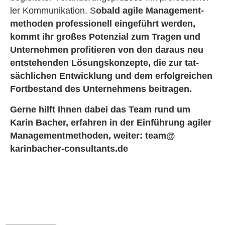
ler Kom­mu­ni­ka­ti­on. S
o­bald agile Ma­nage­ment­
me­tho­den pro­fes­sio­nell ein­ge­führt wer­den,
kommt ihr gro­ßes Po­ten­zi­al zum Tra­gen und
Un­ter­neh­men pro­fi­tie­ren von den dar­aus neu
ent­ste­hen­den Lö­sungs­kon­zep­te, die zur tat­
säch­li­chen Ent­wick­lung und dem er­folg­rei­chen
Fort­be­stand des Un­ter­neh­mens bei­tra­gen.
Gerne hilft Ihnen dabei das Team rund um
Karin Ba­cher, er­fah­ren in der Ein­füh­rung agi­ler
Ma­nage­ment­me­tho­den, wei­ter: team@​
karinbacher-​consultants.​de