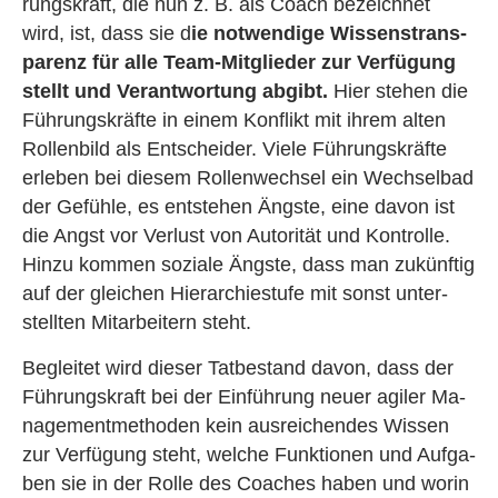
rungs­kraft, die nun z. B. als Coach be­zeich­net
wird, ist, dass sie d
ie not­wen­di­ge Wis­sens­trans­
pa­renz für alle Team-Mit­glie­der zur Ver­fü­gung
stellt und Ver­ant­wor­tung ab­gibt.
Hier ste­hen die
Füh­rungs­kräf­te in einem Kon­flikt mit ihrem alten
Rol­len­bild als Ent­schei­der. Viele Füh­rungs­kräf­te
er­le­ben bei die­sem Rol­len­wech­sel ein Wech­sel­bad
der Ge­füh­le, es ent­ste­hen Ängs­te, eine davon ist
die Angst vor Ver­lust von Au­to­ri­tät und Kon­trol­le.
Hinzu kom­men so­zia­le Ängs­te, dass man zu­künf­tig
auf der glei­chen Hier­ar­chie­stu­fe mit sonst un­ter­
stell­ten Mit­ar­bei­tern steht.
Be­glei­tet wird die­ser Tat­be­stand davon, dass der
Füh­rungs­kraft bei der Ein­füh­rung neuer agi­ler Ma­
nage­ment­me­tho­den kein aus­rei­chen­des Wis­sen
zur Ver­fü­gung steht, wel­che Funk­tio­nen und Auf­ga­
ben sie in der Rolle des Coa­ches haben und worin