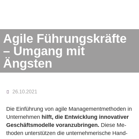
Agile Führungskräfte
– Umgang mit
Ängsten
26.10.2021
Die Ein­füh­rung von agile Ma­nage­ment­me­tho­den in
Un­ter­neh­men
hilft, die Ent­wick­lung in­no­va­ti­ver
Ge­schäfts­mo­del­le vor­an­zu­brin­gen.
Diese Me­
tho­den un­ter­stüt­zen die un­ter­neh­me­ri­sche Hand­